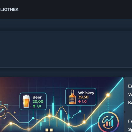
BLIOTHEK
Er
V
K
F
S