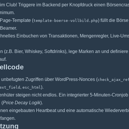
im Club! Triggere im Backend per Knopfdruck einen Börsencrash
Minimum.
 Page-Template (
) füllt die Bö
template-boerse-vollbild.php
d Beamer.
nelles Einbuchen von Transaktionen, Mengenregler, Live-Umsatz
(z.B. Bier, Whiskey, Softdrinks), lege Marken an und definiere
auf.
ellcode
 unbefugten Zugriffen über WordPress-Nonces (
check_ajax_re
,
).
ext_field
esc_html
hüter steigen nicht endlos. Ein integrierter 5-Minuten-Cronjob 
 (
Price Decay Logik
).
 einen eingebauten Heartbeat und eine automatische Wiederver
fangen.
utzung