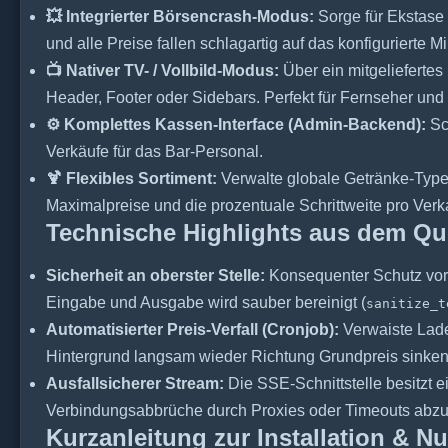
💥 Integrierter Börsencrash-Modus:
Sorge für Ekstase 
und alle Preise fallen schlagartig auf das konfigurierte 
📺 Nativer TV- / Vollbild-Modus:
Über ein mitgeliefertes
Header, Footer oder Sidebars. Perfekt für Fernseher un
⚙ Komplettes Kassen-Interface (Admin-Backend):
Sch
Verkäufe für das Bar-Personal.
🍹 Flexibles Sortiment:
Verwalte globale Getränke-Typen 
Maximalpreise und die prozentuale Schrittweite pro Verk
Technische Highlights aus dem Qu
Sicherheit an oberster Stelle:
Konsequenter Schutz vor
Eingabe und Ausgabe wird sauber bereinigt (
sanitize_t
Automatisierter Preis-Verfall (Cronjob):
Verwaiste Laden
Hintergrund langsam wieder Richtung Grundpreis sinken
Ausfallsicherer Stream:
Die SSE-Schnittstelle besitzt
Verbindungsabbrüche durch Proxies oder Timeouts abzu
Kurzanleitung zur Installation & N