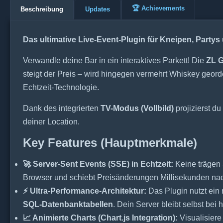
🏆 Achievements
Beschreibung
Updates
Das ultimative Live-Event-Plugin für Kneipen, Partys
Verwandle deine Bar in ein interaktives Parkett! Die
ZL G
steigt der Preis – wird hingegen vermehrt Whiskey geord
Echtzeit-Technologie.
Dank des integrierten
TV-Modus (Vollbild)
projizierst d
deiner Location.
Key Features (Hauptmerkmale)
🚀 Server-Sent Events (SSE) in Echtzeit:
Keine trägen 
Browser und schiebt Preisänderungen Millisekunden nach
⚡ Ultra-Performance-Architektur:
Das Plugin nutzt ein
SQL-Datenbanktabellen
. Dein Server bleibt selbst bei
📈 Animierte Charts (Chart.js Integration):
Visualisiere