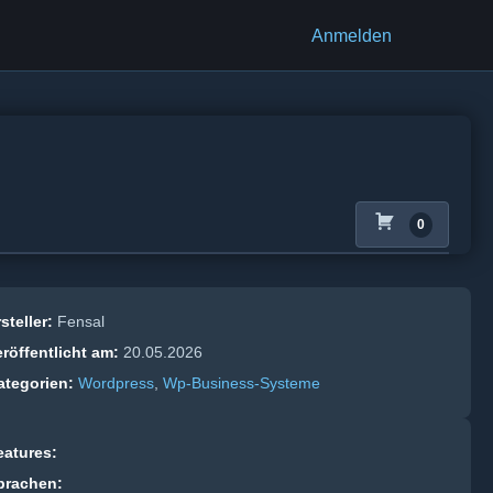
Anmelden
0
steller:
Fensal
eröffentlicht am:
20.05.2026
ategorien:
Wordpress
,
Wp-Business‑Systeme
eatures:
prachen: